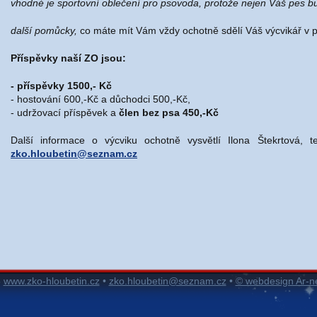
vhodné je sportovní oblečení pro psovoda, protože nejen Váš pes bu
další pomůcky,
co máte mít Vám vždy ochotně sdělí Váš výcvikář v 
Příspěvky naší ZO jsou:
- příspěvky 1500,- Kč
- hostování 600,-Kč a důchodci 500,-Kč,
- udržovací příspěvek a
člen bez psa 450,-Kč
Další informace o výcviku ochotně vysvětlí Ilona Štekrtová,
zko.hloubetin@seznam.cz
5
www.zko-hloubetin.cz
•
zko.hloubetin@seznam.cz
•
© webdesign Ar-