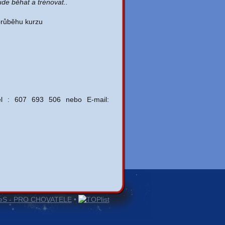
de běhat a trénovat..
průběhu kurzu
 tel : 607 693 506 nebo E-mail:
neS - PRO CHOVATELE
•