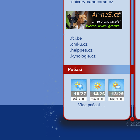
.chicory-canecorso.cz
.fci.be
.cmku.cz
.helppes.cz
.kynologie.cz
Počasí
Více počasí ...
© 202