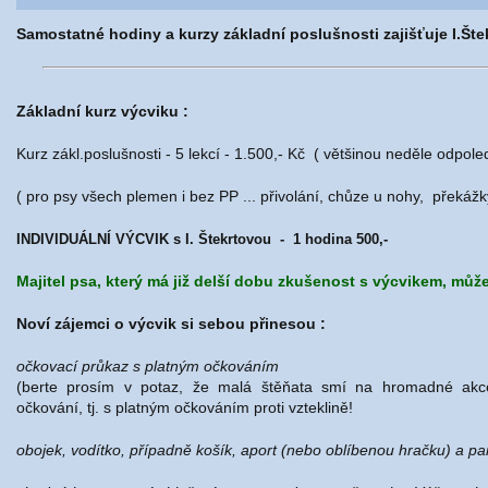
Samostatné hodiny a kurzy základní poslušnosti zajišťuje I.Štek
Základní kurz výcviku :
Kurz zákl.poslušnosti - 5 lekcí - 1.500,- Kč ( většinou neděle odpole
( pro psy všech plemen i bez PP ... přivolání, chůze u nohy, překážky
INDIVIDUÁLNÍ VÝCVIK s I. Štekrtovou -
1 hodina 500,-
Majitel psa, který má již delší dobu zkušenost s výcvikem, mů
Noví zájemci o výcvik si sebou přinesou :
očkovací průkaz s platným očkováním
(berte prosím v potaz, že malá štěňata smí na hromadné akc
očkování, tj. s platným očkováním proti vzteklině!
obojek, vodítko, případně košík, aport (nebo oblíbenou hračku) a p