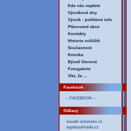
Kde nás najdete
Výcvikové dny
Výcvik - potřebné info
Plánované akce
Kontakty
Historie cvičiště
Současnost
Kronika
Bývalí členové
Fotogalerie
Víte, že ...
Facebook
-- FACEBOOK --
Odkazy
.kavalir-arininsen.cz
.kyjskazahrada.cz