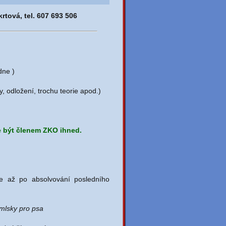
rtová, tel. 607 693 506
dne )
, odložení, trochu teorie apod.)
že být členem ZKO ihned.
e až po absolvování posledního
amlsky pro psa