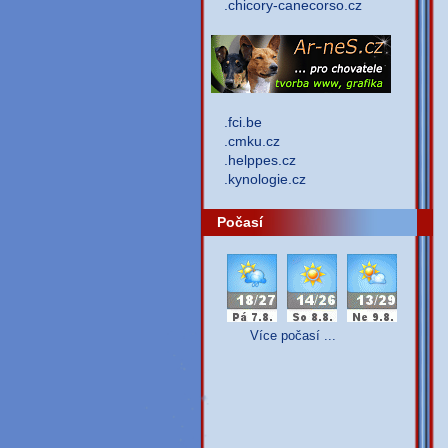
.chicory-canecorso.cz
.fci.be
.cmku.cz
.helppes.cz
.kynologie.cz
Počasí
Více počasí ...