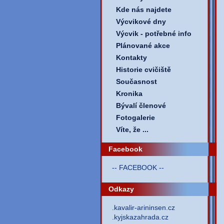
Kde nás najdete
Výcvikové dny
Výcvik - potřebné info
Plánované akce
Kontakty
Historie cvičiště
Současnost
Kronika
Bývalí členové
Fotogalerie
Víte, že ...
Facebook
-- FACEBOOK --
Odkazy
.kavalir-arininsen.cz
.kyjskazahrada.cz