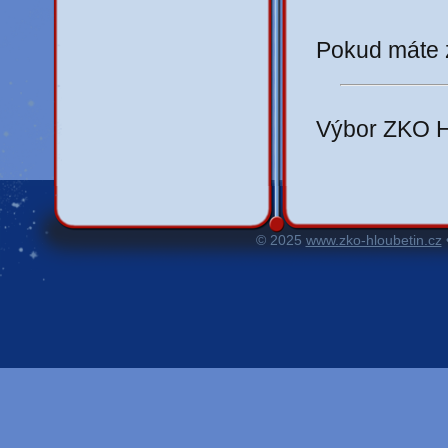
Pokud máte z
Výbor ZKO H
© 2025
www.zko-hloubetin.cz