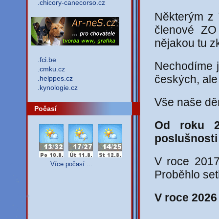
.chicory-canecorso.cz
Některým z V
členové ZO 
nějakou tu z
.fci.be
Nechodíme je
.cmku.cz
českých, ale
.helppes.cz
.kynologie.cz
Vše naše děn
Počasí
Od roku 2
poslušnosti
V roce 2017
Více počasí ...
Proběhlo set
V roce 2026 