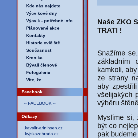
Kde nás najdete
Výcvikové dny
Naše ZKO S
Výcvik - potřebné info
Plánované akce
TRATI !
Kontakty
Historie cvičiště
Současnost
Snažíme se,
Kronika
základním c
Bývalí členové
kamkoli, aby
Fotogalerie
ze strany n
Víte, že ...
aby zpestřil
Facebook
všelijakých 
výběru štěně
-- FACEBOOK --
Myslíme si,
Odkazy
být co nejle
.kavalir-arininsen.cz
pak budeme 
.kyjskazahrada.cz