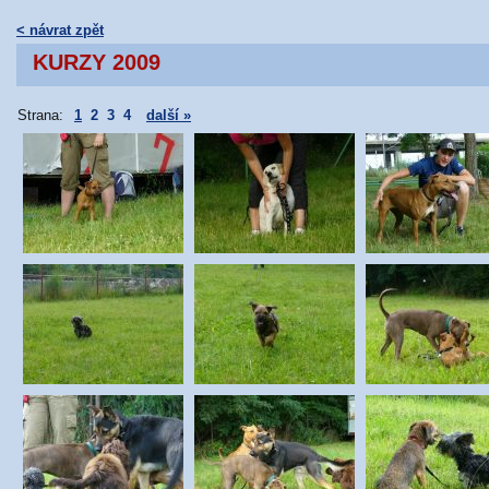
< návrat zpět
KURZY 2009
Strana:
1
2
3
4
další »