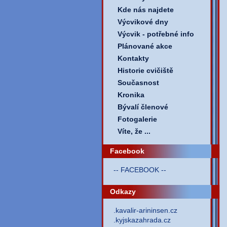
Kde nás najdete
Výcvikové dny
Výcvik - potřebné info
Plánované akce
Kontakty
Historie cvičiště
Současnost
Kronika
Bývalí členové
Fotogalerie
Víte, že ...
Facebook
-- FACEBOOK --
Odkazy
.kavalir-arininsen.cz
.kyjskazahrada.cz