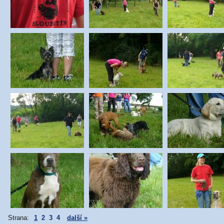
Strana:
1
2
3
4
další »