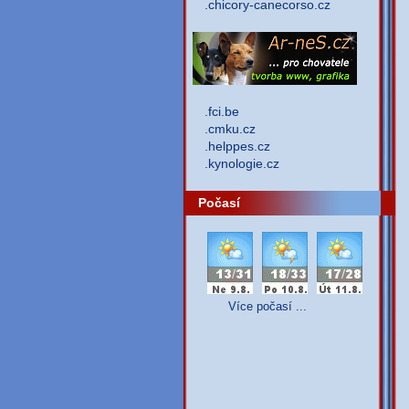
.chicory-canecorso.cz
.fci.be
.cmku.cz
.helppes.cz
.kynologie.cz
Počasí
Více počasí ...