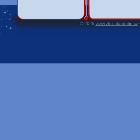
© 2025
www.zko-hloubetin.cz