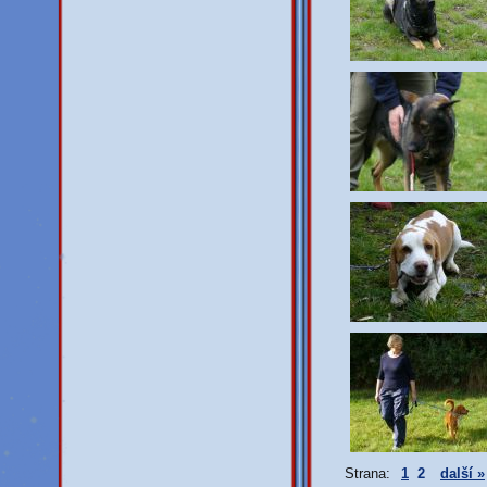
Strana:
1
2
další »