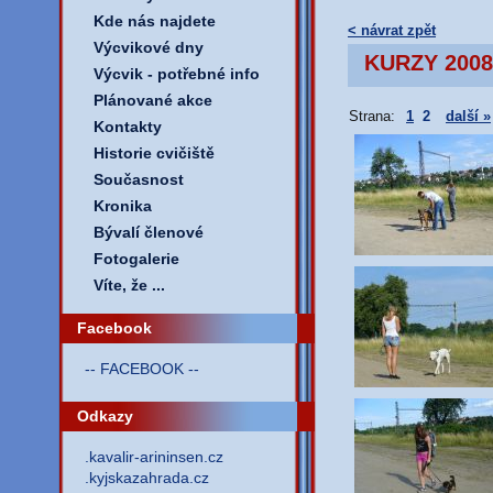
Kde nás najdete
< návrat zpět
Výcvikové dny
KURZY 2008
Výcvik - potřebné info
Plánované akce
Strana:
1
2
další »
Kontakty
Historie cvičiště
Současnost
Kronika
Bývalí členové
Fotogalerie
Víte, že ...
Facebook
-- FACEBOOK --
Odkazy
.kavalir-arininsen.cz
.kyjskazahrada.cz