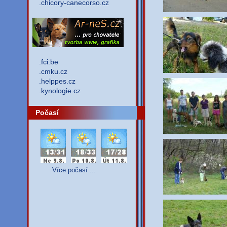
.chicory-canecorso.cz
.fci.be
.cmku.cz
.helppes.cz
.kynologie.cz
Počasí
Více počasí ...